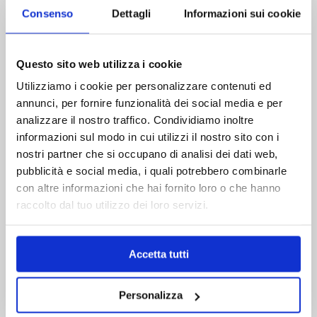
Consenso
Dettagli
Informazioni sui cookie
Possibilità di entrare in un mercato in
crescita
, in cui sempre più utenti
Questo sito web utilizza i cookie
Utilizziamo i cookie per personalizzare contenuti ed
decidono di utilizzare app in cloud
annunci, per fornire funzionalità dei social media e per
analizzare il nostro traffico. Condividiamo inoltre
Aprire nuove opportunità di business e
informazioni sul modo in cui utilizzi il nostro sito con i
attirare nuovi Clienti
, non solo per i
nostri partner che si occupano di analisi dei dati web,
pubblicità e social media, i quali potrebbero combinarle
vantaggi dei software cloud native, ma
con altre informazioni che hai fornito loro o che hanno
raccolto dal tuo utilizzo dei loro servizi.
anche per il modello di pricing pay-as-
you-go, che permette una migliore
Accetta tutti
distribuzione del prodotto sia in termini di
deploy che di tagli commerciali.
Personalizza