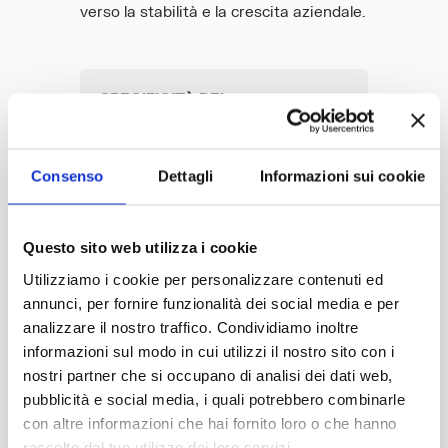
verso la stabilità e la crescita aziendale.
SPECIFICITÀ DEL
SOFTWARE E CENTRI DI
COSTO
Consenso
Dettagli
Informazioni sui cookie
CONTROLLO DEL TCO:
APPLICATIVI,
Questo sito web utilizza i cookie
ARCHITETTURA,
Utilizziamo i cookie per personalizzare contenuti ed
INFRASTRUTTURA, DATI
annunci, per fornire funzionalità dei social media e per
analizzare il nostro traffico. Condividiamo inoltre
informazioni sul modo in cui utilizzi il nostro sito con i
REQUISITI DI SICUREZZA:
nostri partner che si occupano di analisi dei dati web,
AZIONI DA INTRAPRENDERE
pubblicità e social media, i quali potrebbero combinarle
E PERIMETRO DEL RISCHIO
con altre informazioni che hai fornito loro o che hanno
raccolto dal tuo utilizzo dei loro servizi.