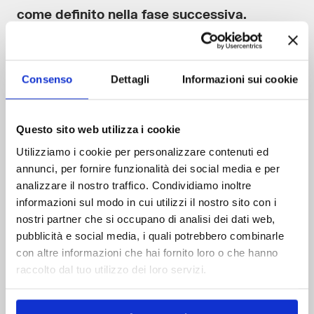
come definito nella fase successiva.
Consenso
Dettagli
Informazioni sui cookie
3) Operations
È la parte operativa che comprende
Questo sito web utilizza i cookie
l’insieme dei servizi che hanno come
Utilizziamo i cookie per personalizzare contenuti ed
annunci, per fornire funzionalità dei social media e per
oggetto le Infrastrutture Cloud.
analizzare il nostro traffico. Condividiamo inoltre
informazioni sul modo in cui utilizzi il nostro sito con i
Dei singoli servizi vengono definiti i
livelli di
nostri partner che si occupano di analisi dei dati web,
pubblicità e social media, i quali potrebbero combinarle
servizio
(SLA) come, per esempio, il calendario
con altre informazioni che hai fornito loro o che hanno
delle disponibilità per l’assistenza o i tempi di
raccolto dal tuo utilizzo dei loro servizi.
reazione a una dato tipo di richiesta. Infine,
per