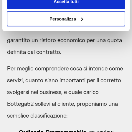
Accetta tutti
ogni livello di servizio sono
previste delle
garanzie
: per esempio, nel caso in cui non vi
Personalizza
sia un intervento nei tempi stabiliti, viene
garantito un ristoro economico per una quota
definita dal contratto.
Per meglio comprendere cosa si intende come
servizi, quanto siano importanti per il corretto
svolgersi nel business, e quale carico
Bottega52 sollevi al cliente, proponiamo una
semplice classificazione: