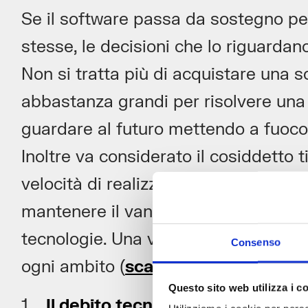
Se il software passa da sostegno per 
stesse, le decisioni che lo riguardan
Non si tratta più di acquistare una 
abbastanza grandi per risolvere una s
guardare al futuro mettendo a fuoco il
Inoltre va considerato il cosiddetto
velocità di realizzazione e aggiorna
mantenere il vantaggio competitivo o
tecnologie. Una vera e propria rivolu
Consenso
ogni ambito (
scarica il White Paper 
Questo sito web utilizza i c
Il debito tecnologico