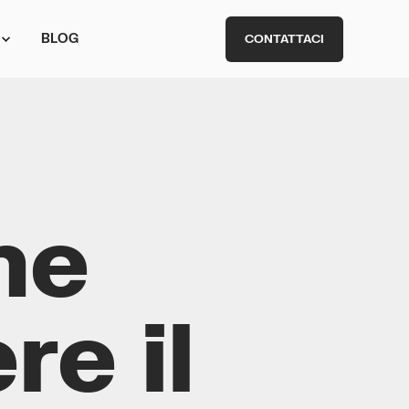
BLOG
CONTATTACI
ne
re il