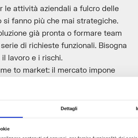
le attività aziendali a fulcro delle
o si fanno più che mai strategiche.
soluzione già pronta o formare team
erie di richieste funzionali. Bisogna
 lavoro e i rischi.
 time to market: il mercato impone
mento costante, che sia per
 per tenere il passo delle nuove
zione culturale per le imprese, in
Dettagli
sulla rivoluzione digitale
).
ookie