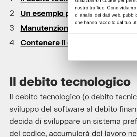
Utilizziamo i cookie per perso
nostro traffico. Condividiamo 
Un esempio pratico
di analisi dei dati web, pubbl
che hanno raccolto dal tuo uti
Manutenzione e codice ‘pulito’
Contenere il debito tecnologico
Il debito tecnologico
Il debito tecnologico (o debito tecni
sviluppo del software al debito fina
decida di sviluppare un sistema pref
del codice, accumulerà del lavoro nel