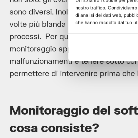
Utilizziamo i cookie per perso
nostro traffico. Condividiamo 
sono diversi. Inoltre, la “lontananza”
di analisi dei dati web, pubbl
volte più blanda l’attenzione dei dipa
che hanno raccolto dal tuo uti
processi. Per questo, è fondamental
monitoraggio applicativo in tempo re
malfunzionamenti e tenere sotto contr
permettere di intervenire prima che la
Monitoraggio del soft
cosa consiste?