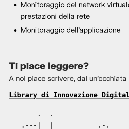
Monitoraggio del network virtual
prestazioni della rete
Monitoraggio dell’applicazione
Ti piace leggere?
A noi piace scrivere, dai un’occhiat
Library di Innovazione Digita
       .--.                   
   .---|__|           .-.     