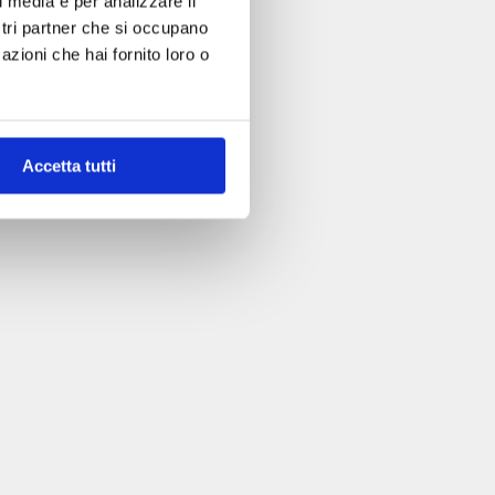
l media e per analizzare il
ostri partner che si occupano
azioni che hai fornito loro o
Accetta tutti