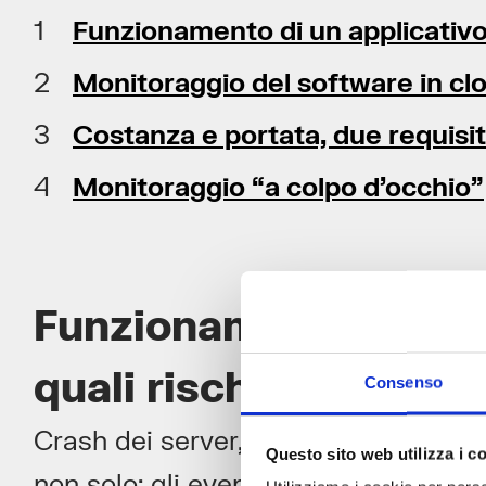
Funzionamento di un applicativo i
Monitoraggio del software in clo
Costanza e portata, due requisiti
Monitoraggio “a colpo d’occhio”
Funzionamento di un a
quali rischi?
Consenso
Crash dei server, disconnessioni invo
Questo sito web utilizza i c
non solo: gli eventi che possono infl