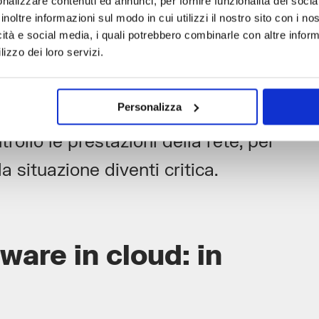
nalizzare contenuti ed annunci, per fornire funzionalità dei socia
inoltre informazioni sul modo in cui utilizzi il nostro sito con i n
 data dalla virtualizzazione rende a
icità e social media, i quali potrebbero combinarle con altre inform
rtimenti IT sul controllo di questi
lizzo dei loro servizi.
e strutturare un’adeguata policy di
Personalizza
ale che permetta di rilevare i
ollo le prestazioni della rete, per
 situazione diventi critica.
ware in cloud: in