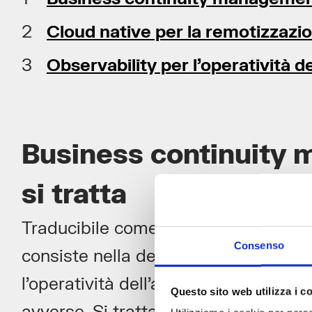
Cloud native per la remotizzazi
Observability per l’operatività d
Business continuity 
si tratta
Traducibile come “gestione della con
Consenso
consiste nella definizione di un pia
l’operatività dell’azienda anche a segu
Questo sito web utilizza i c