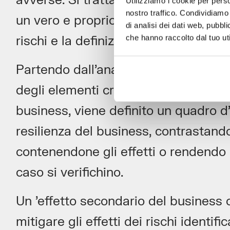
avverse. Si tratta di quello che viene
Utilizziamo i cookie per perso
nostro traffico. Condividiamo 
un vero e proprio manuale di minacce
di analisi dei dati web, pubbl
che hanno raccolto dal tuo uti
rischi e la definizione degli intervent
Partendo dall’analisi dei fattori di ri
degli elementi critici indispensabili p
business, viene definito un quadro d
resilienza del business, contrastando 
contenendone gli effetti o rendendo pi
caso si verifichino.
Un ’effetto secondario del business
mitigare gli effetti dei rischi identifi