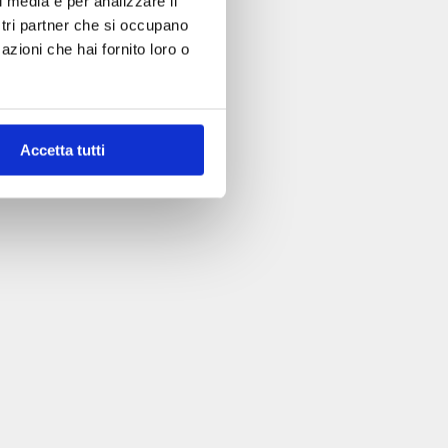
l media e per analizzare il
ostri partner che si occupano
azioni che hai fornito loro o
Accetta tutti