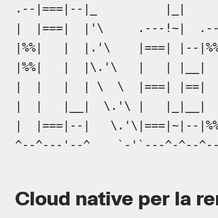
.--|===|--|_          |_|     
|  |===|  |'\     .---!~|  .--
|%%|   |  |.'\    |===| |--|%%
|%%|   |  |\.'\   |   | |__|  
|  |   |  | \  \  |===| |==|  
|  |   |__|  \.'\ |   |_|__|  
|  |===|--|   \.'\|===|~|--|%%
^--^---'--^    `-'`---^-^--^-
Cloud native per la r