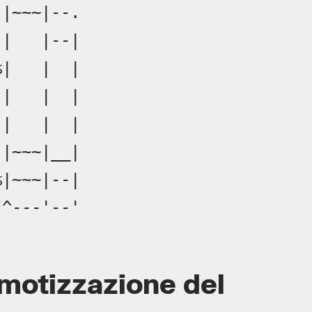
|~~~|--.

|   |--|

|   |  |

|   |  |

|   |  |

|~~~|__|

|~~~|--|

-^---'--' 
emotizzazione del