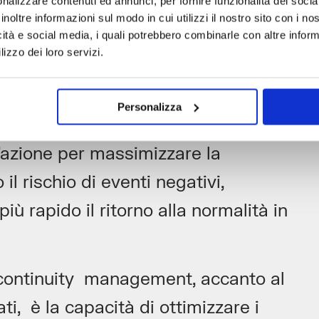
 definito il Business Continuity Plan,
nalizzare contenuti ed annunci, per fornire funzionalità dei socia
inoltre informazioni sul modo in cui utilizzi il nostro sito con i n
 e soluzioni per la prevenzione dei
icità e social media, i quali potrebbero combinarle con altre inform
lizzo dei loro servizi.
i da attuare in caso di eventi avversi.
schio interni ed esterni all’azienda e
Personalizza
er garantire la continuità di
’azione per massimizzare la
il rischio di eventi negativi,
ù rapido il ritorno alla normalità in
 continuity management, accanto al
cati, è la capacità di ottimizzare i