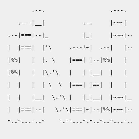
       .--.                   .---.

   .---|__|           .-.     |~~~|

.--|===|--|_          |_|     |~~~|--.

|  |===|  |'\     .---!~|  .--|   |--|

|%%|   |  |.'\    |===| |--|%%|   |  |

|%%|   |  |\.'\   |   | |__|  |   |  |

|  |   |  | \  \  |===| |==|  |   |  |

|  |   |__|  \.'\ |   |_|__|  |~~~|__|

|  |===|--|   \.'\|===|~|--|%%|~~~|--|

^--^---'--^    `-'`---^-^--^--^---'--'