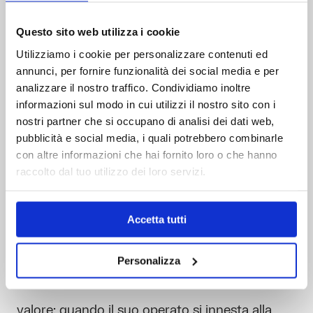
integrazione e fragilità
Questo sito web utilizza i cookie
dell’ecosistema
Utilizziamo i cookie per personalizzare contenuti ed
annunci, per fornire funzionalità dei social media e per
Con quanti sistemi esterni “parla” il software?
analizzare il nostro traffico. Condividiamo inoltre
informazioni sul modo in cui utilizzi il nostro sito con i
Anche questo è un elemento da considerare
nostri partner che si occupano di analisi dei dati web,
pubblicità e social media, i quali potrebbero combinarle
nella scelta del tech stack. Oggi nessun
con altre informazioni che hai fornito loro o che hanno
software è un’isola a sé. Qualsiasi servizio – il
raccolto dal tuo utilizzo dei loro servizi.
più complesso così come il più semplice – ha la
Accetta tutti
necessità di parlare con i componenti esterni
del mondo in cui si integra. Proprio
Personalizza
nell’
integrazione
il software esprime il maggior
valore: quando il suo operato si innesta alla