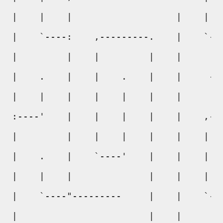
|    |    |                   |    |   
|    `----:    ,---------.    |    `---
|         |    |         |    |        
|    .    |    |    .    |    |     ---
|    |    |    |    |    |    |        
:----'    |    |    |    |    |    ,---
|         |    |    |    |    |    |   
|    .    |    `----'    |    |    |   
|    |    |              |    |    |   
|    `----"---------     |    |    `---
|                        |    |        