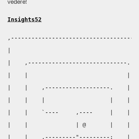
vedere!
Insights52
,--------------------------------------
|                                      
|    ,-----------------------------.   
|    |                             |   
|    |    ,-------------------.    |   
|    |    |                   |    |   
|    |    `----     ,----     |    |   
|    |              | @       |    |   
|    |    ,---------"---------:    |   