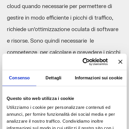
cloud quando necessarie per permettere di
gestire in modo efficiente i picchi di traffico,
richiede un’ottimizzazione oculata di software
e risorse. Sono quindi necessarie le
competenze per calcolare e prevedere i picchi
di richieste di accesso al software, i carichi di
lavoro richiesti, la stabilità dei servizi, e, non
Consenso
Dettagli
Informazioni sui cookie
ultima, la sicurezza dell’intera infrastruttura.
Questo sito web utilizza i cookie
Utilizziamo i cookie per personalizzare contenuti ed
annunci, per fornire funzionalità dei social media e per
Gestire l’affidabilità e la sicurezza
analizzare il nostro traffico. Condividiamo inoltre
informazioni sul modo in cui utilizzi il nostro sito con i