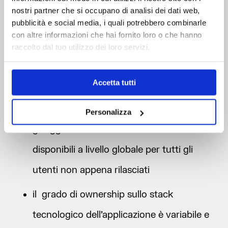
dell’applicazione
nostri partner che si occupano di analisi dei dati web,
Un altro aspetto da valutare con attenzione è
pubblicità e social media, i quali potrebbero combinarle
con altre informazioni che hai fornito loro o che hanno
quello della qualità del software. Certo, è un
raccolto dal tuo utilizzo dei loro servizi.
tema fondamentale per qualsiasi prodotto
digitale, ma un’applicazione in cloud ha alcune
Accetta tutti
peculiarità:
Personalizza
gli aggiornamenti diventano subito
disponibili a livello globale per tutti gli
utenti non appena rilasciati
il grado di ownership sullo stack
tecnologico dell’applicazione è variabile e