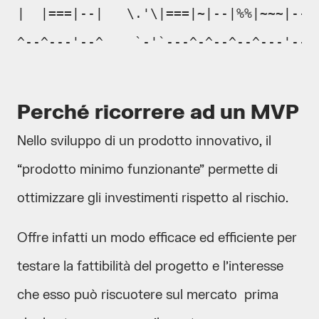
|  |===|--|   \.'\|===|~|--|%%|~~~|--|

^--^---'--^    `-'`---^-^--^--^---'--'
Perché ricorrere ad un MVP
Nello sviluppo di un prodotto innovativo, il
“prodotto minimo funzionante” permette di
ottimizzare gli investimenti rispetto al rischio.
Offre infatti un modo efficace ed efficiente per
testare la fattibilità del progetto e l’interesse
che esso può riscuotere sul mercato prima