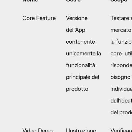
Core Feature
Versione
Testare s
dell’App
mercato 
contenente
la funzio
unicamente la
core uti
funzionalità
risponde
principale del
bisogno
prodotto
individu
dall’idea
del prod
Video Demo
Illustrazione
Verificar