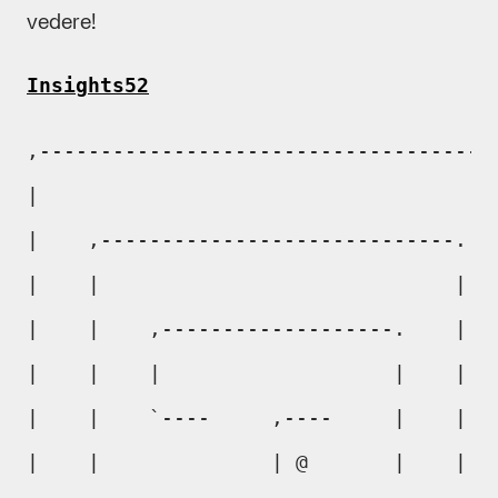
vedere!
Insights52
,--------------------------------------
|                                      
|    ,-----------------------------.   
|    |                             |   
|    |    ,-------------------.    |   
|    |    |                   |    |   
|    |    `----     ,----     |    |   
|    |              | @       |    |   