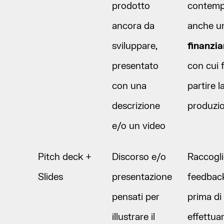
prodotto
contem
ancora da
anche u
sviluppare,
finanzi
presentato
con cui 
con una
partire l
descrizione
produzi
e/o un video
Pitch deck +
Discorso e/o
Raccogli
Slides
presentazione
feedbac
pensati per
prima di
illustrare il
effettua