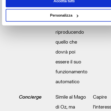
Accetta tutti
in modo
totalmente
Personalizza
manuale
riproducendo
quello che
dovrà poi
essere il suo
funzionamento
automatico
Concierge
Simile al Mago
Capire
di Oz, ma
l’interes