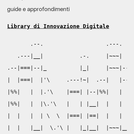
guide e approfondimenti
Library di Innovazione Digitale
       .--.                   .---.

   .---|__|           .-.     |~~~|

.--|===|--|_          |_|     |~~~|--.

|  |===|  |'\     .---!~|  .--|   |--|

|%%|   |  |.'\    |===| |--|%%|   |  |

|%%|   |  |\.'\   |   | |__|  |   |  |

|  |   |  | \  \  |===| |==|  |   |  |

|  |   |__|  \.'\ |   |_|__|  |~~~|__|
