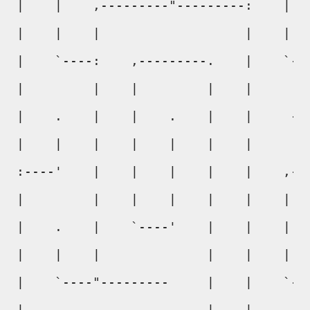
|    |    ,---------"---------:    |   
|    |    |                   |    |   
|    `----:    ,---------.    |    `---
|         |    |         |    |        
|    .    |    |    .    |    |     ---
|    |    |    |    |    |    |        
:----'    |    |    |    |    |    ,---
|         |    |    |    |    |    |   
|    .    |    `----'    |    |    |   
|    |    |              |    |    |   
|    `----"---------     |    |    `---
|                        |    |        