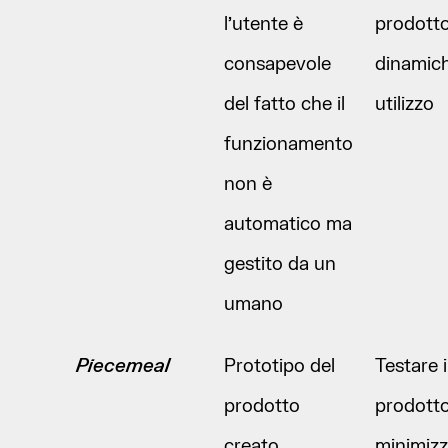
l’utente è
prodotto
consapevole
dinamich
del fatto che il
utilizzo
funzionamento
non è
automatico ma
gestito da un
umano
Piecemeal
Prototipo del
Testare i
prodotto
prodott
creato
minimiz