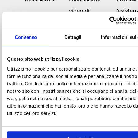
video di
l’esisten
un’idea di
una ver
business
richiesta
Consenso
Dettagli
Informazioni sui
ancora non
mercato
Questo sito web utilizza i cookie
concretizzata
Utilizziamo i cookie per personalizzare contenuti ed annunci,
in alcun modo
fornire funzionalità dei social media e per analizzare il nostro
traffico. Condividiamo inoltre informazioni sul modo in cui utili
nostro sito con i nostri partner che si occupano di analisi dei 
Mago di Oz
MVP che
Valutare 
web, pubblicità e social media, i quali potrebbero combinarle
simula il
user
altre informazioni che hai fornito loro o che hanno raccolto da
utilizzo dei loro servizi.
prodotto, ma
experie
viene attivato